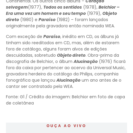
Continental. Os outros cinco álbuns –
Coração
selvagem
(1977),
Todos os sentidos
(1978),
Belchior –
Era uma vez um homem e seu tempo
(1979),
Objeto
direto
(1980) e
Paraíso
(1982) – foram lançados
originalmente pela gravadora então nominada WEA.
Com exceção de
Paraíso
, inédito em CD, os álbuns já
tinham sido reeditados em CD, mas, além de estarem
fora de catálogo, alguns foram alvos de edições
descuidadas, sobretudo
Objeto direto
. Obra-prima da
discografia de Belchior, o álbum
Alucinação
(1976) ficará
fora da caixa por pertencer ao acervo da Universal Music,
gravadora herdeira do catálogo da Philips, companhia
fonográfica que lançou
Alucinação
um ano antes de o
cantor ser contratado pela WEA.
Fonte: G1 / Crédito da imagem: Belchior em foto de capa
de coletânea
OUÇA AO VIVO