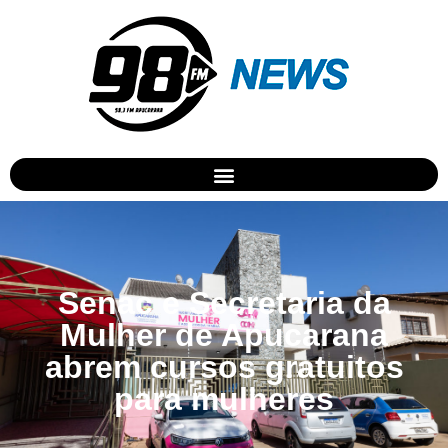
Senac e Secretaria da
Mulher de Apucarana
abrem cursos gratuitos
para mulheres