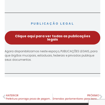
PUBLICAÇÃO LEGAL
Clique aqui para ver todas as publicações
legais
Agora disponibilizamos neste espaço, PUBLICAÇÕES LEGAIS, para
que órgãos mucipais, estaduais, federais e privados publique
seus documentos.
ANTERIOR
PRÓXIMO
Prefeitura prorroga prazo de pagamento do IPTU Bom Pagador após atraso na entrega pelos Correios
Emendas parlamentares para bancar shows em 2025 chegam a 61 milhões.