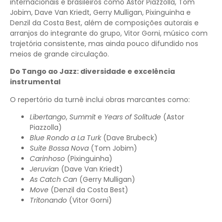
internacionais e brasileiros como Astor Piazzolla, Tom
Jobim, Dave Van Kriedt, Gerry Mulligan, Pixinguinha e
Denzil da Costa Best, além de composições autorais e
arranjos do integrante do grupo, Vitor Gorni, músico com
trajetória consistente, mas ainda pouco difundido nos
meios de grande circulação.
Do Tango ao Jazz: diversidade e excelência
instrumental
O repertório da turnê inclui obras marcantes como:
Libertango
,
Summit
e
Years of Solitude
(Astor
Piazzolla)
Blue Rondo a La Turk
(Dave Brubeck)
Suite Bossa Nova
(Tom Jobim)
Carinhoso
(Pixinguinha)
Jeruvian
(Dave Van Kriedt)
As Catch Can
(Gerry Mulligan)
Move
(Denzil da Costa Best)
Tritonando
(Vitor Gorni)