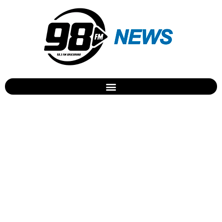
Serenata de Natal
emociona pacientes
internados no Hospital da
Providência