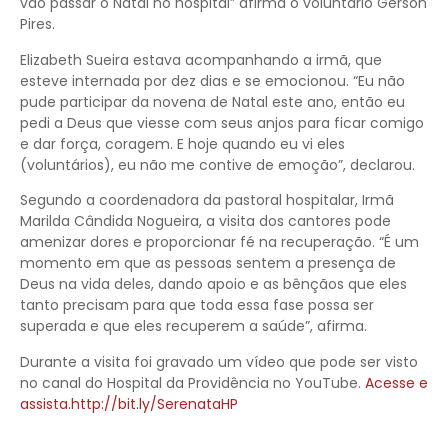
vão passar o Natal no hospital” afirma o voluntário Gerson
Pires.
Elizabeth Sueira estava acompanhando a irmã, que
esteve internada por dez dias e se emocionou. “Eu não
pude participar da novena de Natal este ano, então eu
pedi a Deus que viesse com seus anjos para ficar comigo
e dar força, coragem. E hoje quando eu vi eles
(voluntários), eu não me contive de emoção”, declarou.
Segundo a coordenadora da pastoral hospitalar, Irmã
Marilda Cândida Nogueira, a visita dos cantores pode
amenizar dores e proporcionar fé na recuperação. “É um
momento em que as pessoas sentem a presença de
Deus na vida deles, dando apoio e as bênçãos que eles
tanto precisam para que toda essa fase possa ser
superada e que eles recuperem a saúde”, afirma.
Durante a visita foi gravado um vídeo que pode ser visto
no canal do Hospital da Providência no YouTube.
Acesse e
assista.
http://bit.ly/SerenataHP