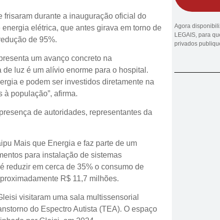
e frisaram durante a inauguração oficial do
Agora disponibi
 energia elétrica, que antes girava em torno de
LEGAIS, para que
 redução de 95%.
privados publiq
presenta um avanço concreto na
 de luz é um alívio enorme para o hospital.
ergia e podem ser investidos diretamente na
 à população”, afirma.
a presença de autoridades, representantes da
pu Mais que Energia e faz parte de um
mentos para instalação de sistemas
va é reduzir em cerca de 35% o consumo de
aproximadamente R$ 11,7 milhões.
si visitaram uma sala multissensorial
anstorno do Espectro Autista (TEA). O espaço