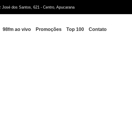
iz José dos Santos, 621 - Centro, Apucarana
98fm ao vivo
Promoções
Top 100
Contato
reduz em até 95% custo com l
to Rei de Mandaguari