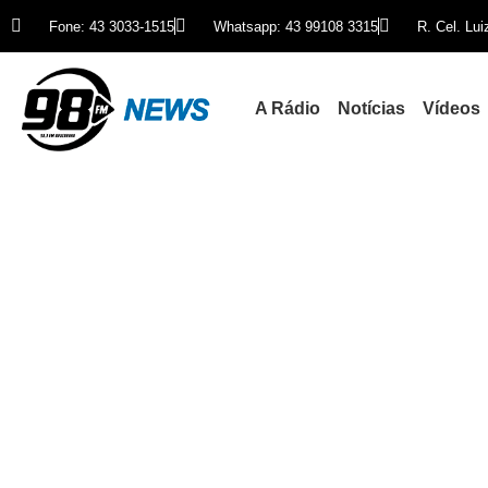
Fone: 43 3033-1515
Whatsapp: 43 99108 3315
R. Cel. Lu
A Rádio
Notícias
Vídeos
Sistema de energia solar 
Cris