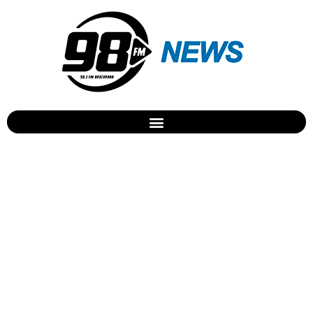
STF julga doação de
sangue por homossexuais
nesta quinta