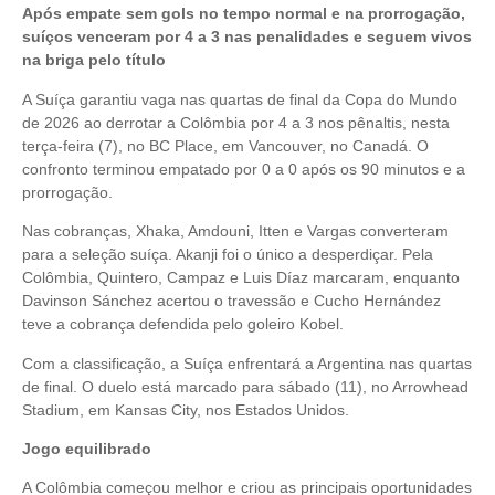
Após empate sem gols no tempo normal e na prorrogação,
suíços venceram por 4 a 3 nas penalidades e seguem vivos
na briga pelo título
A Suíça garantiu vaga nas quartas de final da Copa do Mundo
de 2026 ao derrotar a Colômbia por 4 a 3 nos pênaltis, nesta
terça-feira (7), no BC Place, em Vancouver, no Canadá. O
confronto terminou empatado por 0 a 0 após os 90 minutos e a
prorrogação.
Nas cobranças, Xhaka, Amdouni, Itten e Vargas converteram
para a seleção suíça. Akanji foi o único a desperdiçar. Pela
Colômbia, Quintero, Campaz e Luis Díaz marcaram, enquanto
Davinson Sánchez acertou o travessão e Cucho Hernández
teve a cobrança defendida pelo goleiro Kobel.
Com a classificação, a Suíça enfrentará a Argentina nas quartas
de final. O duelo está marcado para sábado (11), no Arrowhead
Stadium, em Kansas City, nos Estados Unidos.
Jogo equilibrado
A Colômbia começou melhor e criou as principais oportunidades