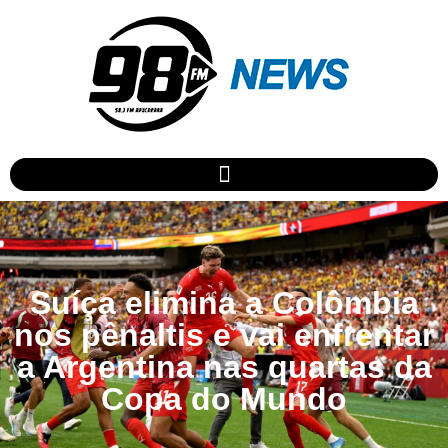
Suíça elimina a Colômbia
nos pênaltis e vai enfrentar
a Argentina nas quartas da
Copa do Mundo