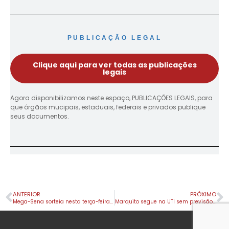
PUBLICAÇÃO LEGAL
Clique aqui para ver todas as publicações
legais
Agora disponibilizamos neste espaço, PUBLICAÇÕES LEGAIS, para
que órgãos mucipais, estaduais, federais e privados publique
seus documentos.
ANTERIOR
PRÓXIMO
Mega-Sena sorteia nesta terça-feira prêmio acumulado de R$ 160 milhões
Marquito segue na UTI sem previsão de alta; estado é grave, porém estável