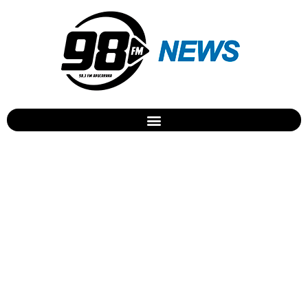
Taxista é feito refém em
Apucarana