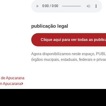
publicação legal
Clique aqui para ver todas as public
Agora disponibilizamos neste espaço, PU
órgãos mucipais, estaduais, federais e priv
o de Apucarana
 em Apucarana