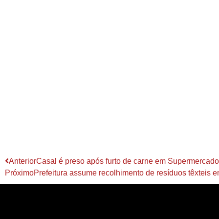
Anterior
Casal é preso após furto de carne em Supermercad
Próximo
Prefeitura assume recolhimento de resíduos têxteis