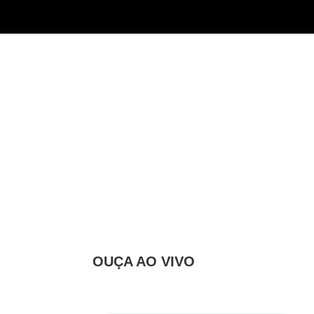
 bicicleta moto
 atropelado por
OUÇA AO VIVO