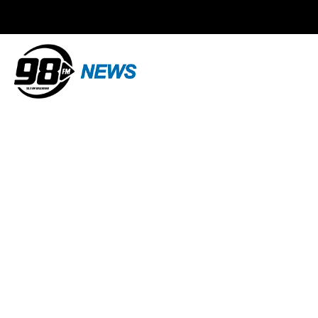
Trabalhador em
morre após ser
Arapongas