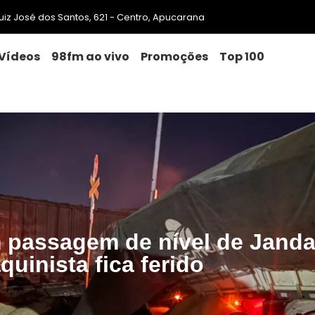
 Luiz José dos Santos, 621 - Centro, Apucarana
Vídeos
98fm ao vivo
Promoções
Top 100
m passagem de nível de Janda
quinista fica ferido