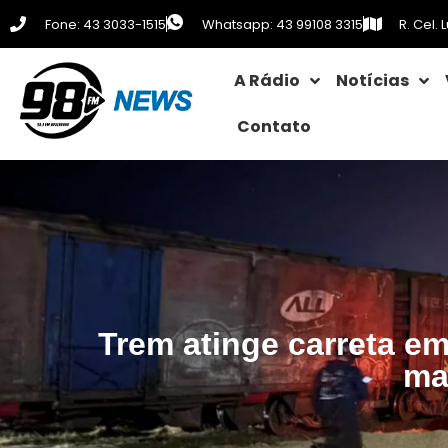
Fone: 43 3033-1515
Whatsapp: 43 99108 3315
R. Cel.
A Rádio
Notícias
Contato
Trem atinge carreta e
ma