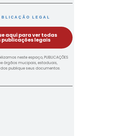
UBLICAÇÃO LEGAL
ue aqui para ver todas
 publicações legais
ilizamos neste espaço, PUBLICAÇÕES
ue órgãos mucipais, estaduais,
vados publique seus documentos.