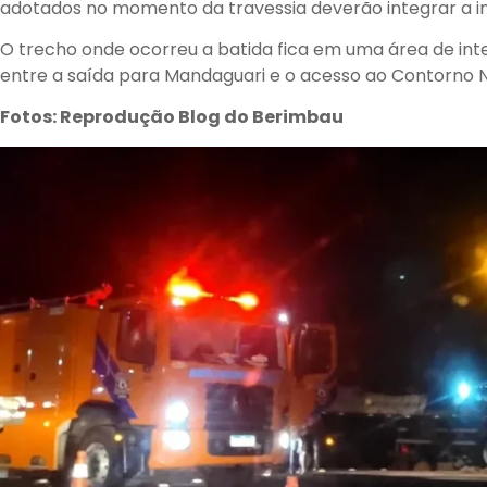
adotados no momento da travessia deverão integrar a i
O trecho onde ocorreu a batida fica em uma área de inten
entre a saída para Mandaguari e o acesso ao Contorno N
Fotos: Reprodução Blog do Berimbau