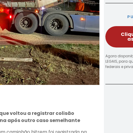
P
Cliq
as
Agora disponib
LEGAIS, para q
federais e pri
que voltou a registrar colisão
na após outro caso semelhante
um caminhão bitrem foi registrada na