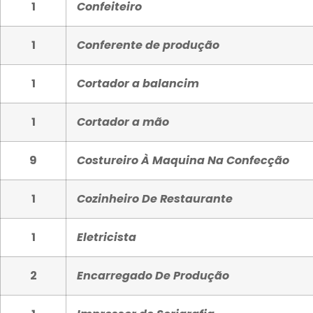
1
Confeiteiro
1
Conferente de produção
1
Cortador a balancim
1
Cortador a mão
9
Costureiro À Maquina Na Confecção
1
Cozinheiro De Restaurante
1
Eletricista
2
Encarregado De Produção