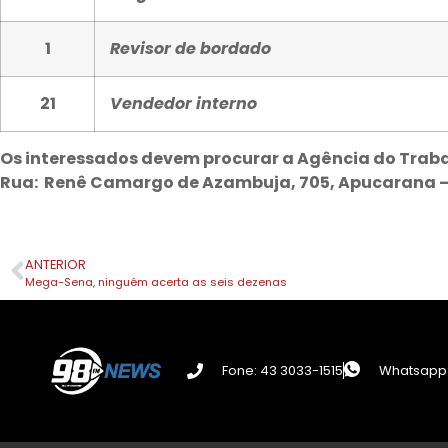
1
Revisor de bordado
21
Vendedor interno
Os interessados devem procurar a Agência do Trab
Rua: Renê Camargo de Azambuja, 705, Apucarana – 
ANTERIOR
Mega-Sena, ninguém acerta as seis dezenas
Fone: 43 3033-1515
Whatsapp: