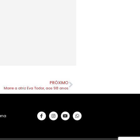
PRÓXIMO
Morre a atriz Eva Todor, aos 98 anos
rana