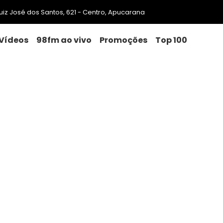
 Luiz José dos Santos, 621 - Centro, Apucarana
Vídeos
98fm ao vivo
Promoções
Top 100
ego da Agência do Trabalhad