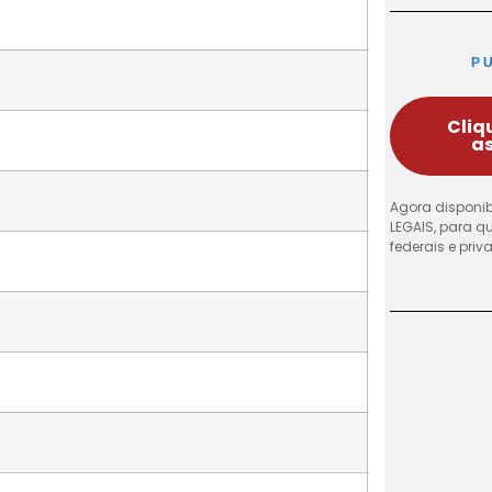
P
Cliq
as
Agora disponib
LEGAIS, para q
federais e pri