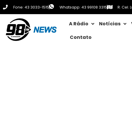
Fone: 43 3033-1515
Whatsapp: 43 99108 3315
R. Cel.
A Rádio
Notícias
Contato
Vagas de empr