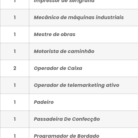
1
Impressor de Serigrafia
1
Mecânico de máquinas industriais
1
Mestre de obras
1
Motorista de caminhão
2
Operador de Caixa
1
Operador de telemarketing ativo
1
Padeiro
1
Passadeira De Confecção
1
Programador de Bordado