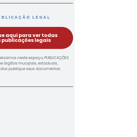
UBLICAÇÃO LEGAL
ue aqui para ver todas
 publicações legais
ilizamos neste espaço, PUBLICAÇÕES
ue órgãos mucipais, estaduais,
vados publique seus documentos.