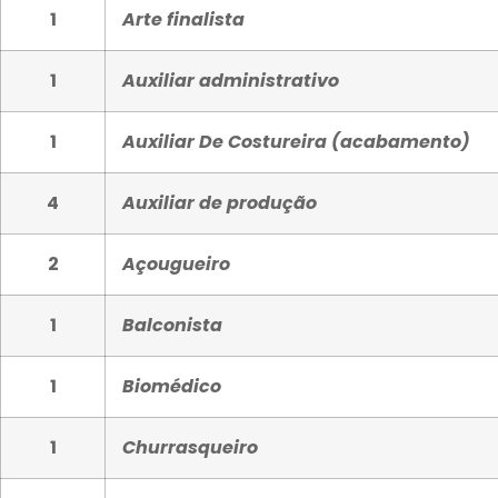
1
Arte finalista
1
Auxiliar administrativo
1
Auxiliar De Costureira (acabamento)
4
Auxiliar de produção
2
Açougueiro
1
Balconista
1
Biomédico
1
Churrasqueiro