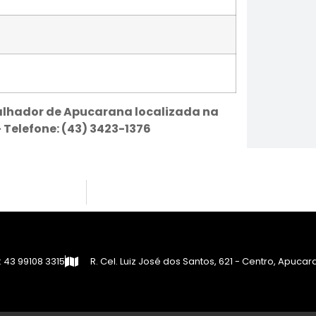
alhador de Apucarana localizada na
Telefone: (43) 3423-1376
 43 99108 3315
R. Cel. Luiz José dos Santos, 621 - Centro, Apuca