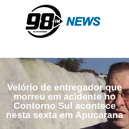
Velório de entregador que
morreu em acidente no
Contorno Sul acontece
nesta sexta em Apucarana