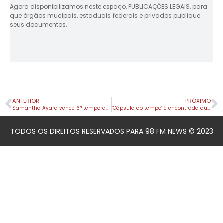
Agora disponibilizamos neste espaço, PUBLICAÇÕES LEGAIS, para
que órgãos mucipais, estaduais, federais e privados publique
seus documentos.
ANTERIOR
PRÓXIMO
Samantha Ayara vence 6ª temporada do ‘The Voice Brasil’
‘Cápsula do tempo’ é encontrada durante demolição em SC
TODOS OS DIREITOS RESERVADOS PARA 98 FM NEWS © 2023