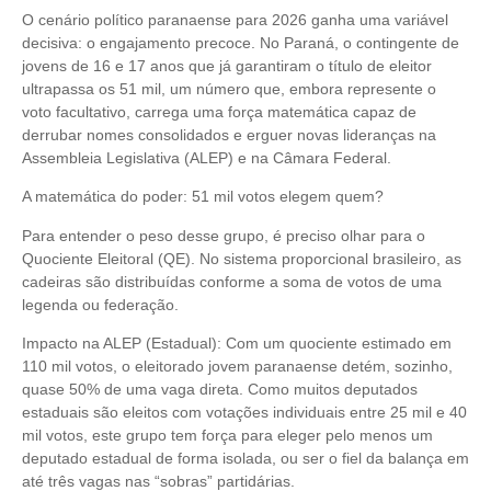
O cenário político paranaense para 2026 ganha uma variável
decisiva: o engajamento precoce. No Paraná, o contingente de
jovens de 16 e 17 anos que já garantiram o título de eleitor
ultrapassa os 51 mil, um número que, embora represente o
voto facultativo, carrega uma força matemática capaz de
derrubar nomes consolidados e erguer novas lideranças na
Assembleia Legislativa (ALEP) e na Câmara Federal.
A matemática do poder: 51 mil votos elegem quem?
Para entender o peso desse grupo, é preciso olhar para o
Quociente Eleitoral (QE). No sistema proporcional brasileiro, as
cadeiras são distribuídas conforme a soma de votos de uma
legenda ou federação.
Impacto na ALEP (Estadual): Com um quociente estimado em
110 mil votos, o eleitorado jovem paranaense detém, sozinho,
quase 50% de uma vaga direta. Como muitos deputados
estaduais são eleitos com votações individuais entre 25 mil e 40
mil votos, este grupo tem força para eleger pelo menos um
deputado estadual de forma isolada, ou ser o fiel da balança em
até três vagas nas “sobras” partidárias.