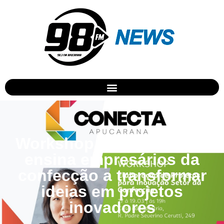
Workshop em Apucarana
ensina empresários da
confecção a transformar
ideias em projetos
inovadores