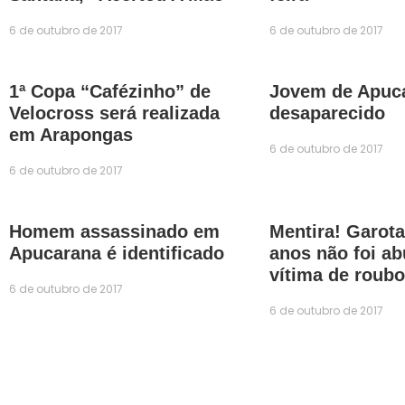
6 de outubro de 2017
6 de outubro de 2017
1ª Copa “Cafézinho” de
Jovem de Apuca
Velocross será realizada
desaparecido
em Arapongas
6 de outubro de 2017
6 de outubro de 2017
Homem assassinado em
Mentira! Garota
Apucarana é identificado
anos não foi a
vítima de roubo
6 de outubro de 2017
6 de outubro de 2017