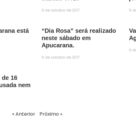
6 de outubro de 2017
6 d
rana está
“Dia Rosa” será realizado
Va
neste sábado em
Ag
Apucarana.
6 d
6 de outubro de 2017
 de 16
busada nem
« Anterior
Próximo »