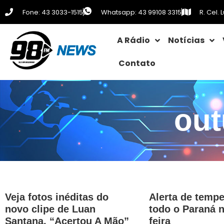
Fone: 43 3033-1515
Whatsapp: 43 99108 3315
R. Cel.
A Rádio
Notícias
Contato
out
Veja fotos inéditas do
Alerta de temp
novo clipe de Luan
todo o Paraná n
Santana, “Acertou A Mão”
feira