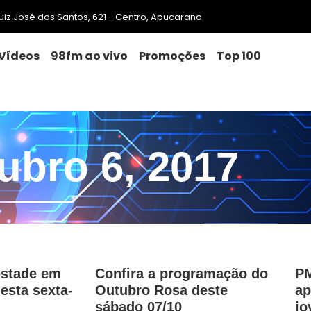
 Luiz José dos Santos, 621 - Centro, Apucarana
Vídeos
98fm ao vivo
Promoções
Top 100
ubro 6, 2017
estade em
Confira a programação do
PM
esta sexta-
Outubro Rosa deste
ap
sábado 07/10
jo