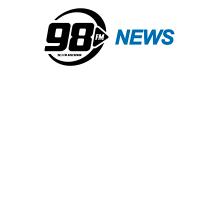
Veja fotos inéditas do novo
clipe de Luan Santana,
“Acertou A Mão”