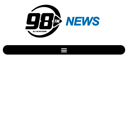
Saúde faz o “Raio-x” do
câncer de mama em
Apucarana