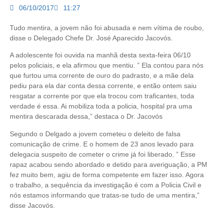
06/10/2017
11:27
Tudo mentira, a jovem não foi abusada e nem vítima de roubo,
disse o Delegado Chefe Dr. José Aparecido Jacovós.
A adolescente foi ouvida na manhã desta sexta-feira 06/10
pelos policiais, e ela afirmou que mentiu. ” Ela contou para nós
que furtou uma corrente de ouro do padrasto, e a mãe dela
pediu para ela dar conta dessa corrente, e então ontem saiu
resgatar a corrente por que ela trocou com traficantes, toda
verdade é essa. Ai mobiliza toda a policia, hospital pra uma
mentira descarada dessa,” destaca o Dr. Jacovós
Segundo o Delgado a jovem cometeu o deleito de falsa
comunicação de crime. E o homem de 23 anos levado para
delegacia suspeito de cometer o crime já foi liberado. ” Esse
rapaz acabou sendo abordado e detido para averiguação, a PM
fez muito bem, agiu de forma competente em fazer isso. Agora
o trabalho, a sequência da investigação é com a Policia Civil e
nós estamos informando que tratas-se tudo de uma mentira,”
disse Jacovós.