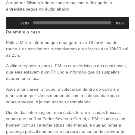
A repórter Sílvia Vilarinho conversou com o delegado, a
entrevista segue no áudio abaixo.
Tocador
00:00
00:00
de
Relembre o caso:
áudio
Polícia Militar informou que uma garota de 16 foi vítima de
roubo e os assaltantes a mantiveram em cárcere das 13h30 até
as 23h.
A vítima repassou para a PM as características dos criminosos,
que eles estavam num Fit Uno e informou que os suspeitos
usaram uma faca.
Após anunciarem o roubo, a colocaram dentro do carro e a
mantiveram por vários momentos com a cabeça abaixada e
sobre ameaça. A jovem acabou desmaiando.
Diante das informações repassadas foram iniciadas buscas,
sendo que na Rua Padre Severino Cerutti, a PM visualizou um
homem com as características informadas, e que ao notar a
presença policial demonstrou nervosismo tentando se livrar de