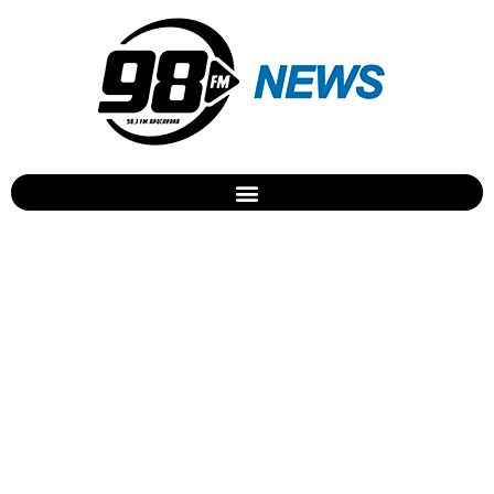
3ª FEMUDAP inicia nesta
sexta no Cine Teatro Fênix