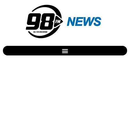
Em Apucarana filhotes são
amarrados e abandonados