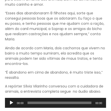
muito carinho e amor.
“Esses dias abandonaram 8 filhotes aqui, sorte que
consegui pessoas boas que os adotaram. Eu faço o que
eu posso, e tenho pessoas que me ajudam com a ração,
além do canil municipal, a Soprap e os amigos do bicho
que realizam castrações e nos ajudam sempre,” conta
Maria.
Ainda de acordo com Maria, dois cachorros que vivem no
bairro a muito tempo sumiram, ela acredita que os
animais podem ter sido vítimas de maus tratos, e tenta
encontra-los.
“É abandono em cima de abandono, é muito triste isso,”
ressalta.
A repórter Sílvia Vilarinho conversou com a cuidadora de
animais, a entrevista completa segue no áudio abaixo.
Tocador
00:00
00:00
de
áudio