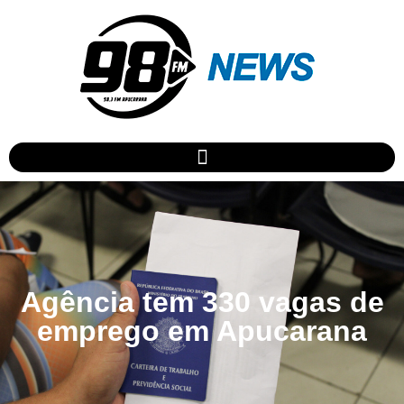
Agência tem 330 vagas de
emprego em Apucarana