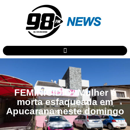
FEMINICÍDIO: Mulher é
morta esfaqueada em
Apucarana neste domingo