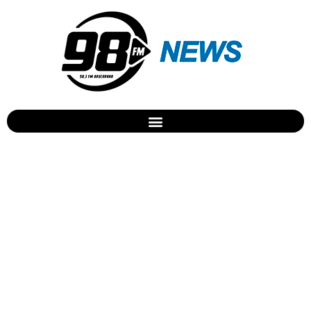
Apagão deixa bairros sem
energia em Apucarana