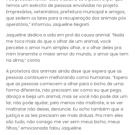
temos um exército de pessoas envolvidas no projeto.
Empresários, veterinários, prefeitura municipal e amigos,
que sedem os lares para a recuperação dos animais pós
operatório,” informou Jaqueline Negreti.
Jaqueline dedica a vida em prol da causa animal. “Nada
me toca mais do que o olhar de um animal, você
percebe o amor num simples olhar, e o olhar deles pra
mim transmite o maior amor do mundo, o amor que tem
na alma,” conta
A protetora dos animais ainda disse que espera que as
pessoas continuem melhorando como humanas. “Espero
que as pessoas comecem a olhar para o bicho de uma
forma diferente, não precisam ser como eu que pega,
abraça e beija um animal, mas se você não pode dar um
lar, não pode ajudar, pelo menos não maltrate, e se ver
maltratar não deixei, denuncie. Eu acho também que a
justiça e as leis precisam ser mais árduas. Pra mim eles
são tudo, não consigo me ver sem meus bicho, meus
filhos,” emocionada falou Jaqueline.