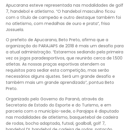
Apucarana esteve representada nas modalidades de golf
7, handebol e atletismo. “O handebol masculino ficou
com o título de campeão e outro destaque também foi
no atletismo, com medalhas de ouro e prata”, frisa
Jossuela.
O prefeito de Apucarana, Beto Preto, afirma que a
organização do PARAJAPS de 2018 é mais um desafio para
a atual administração. “Estaremos sediando pela primeira
vez os jogos paradesportivos, que reunirão cerca de 1.500
atletas. As nossas praças esportivas atendem os
requisitos para sediar esta competição, mas serão
necessários alguns ajustes. Será um grande desafio e
também mais um grande aprendizado”, pontua Beto
Preto.
Organizado pelo Governo do Paraná, através da
Secretaria de Estado do Esporte e do Turismo, e em
parceria com o município-sede, o Parajaps é disputado
nas modalidades de atletismo, basquetebol de cadeira
de rodas, bocha adaptada, futsal, goalball, golf 7,
handebol DI, handebol de cadeira de rodas, natação,