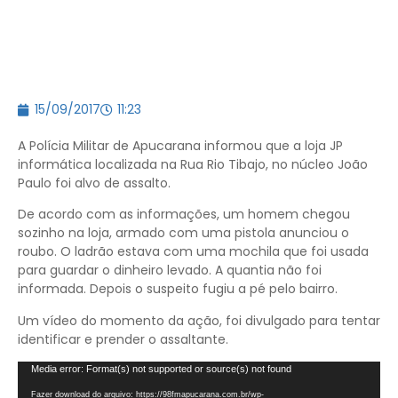
15/09/2017
11:23
A Polícia Militar de Apucarana informou que a loja JP
informática localizada na Rua Rio Tibajo, no núcleo João
Paulo foi alvo de assalto.
De acordo com as informações, um homem chegou
sozinho na loja, armado com uma pistola anunciou o
roubo. O ladrão estava com uma mochila que foi usada
para guardar o dinheiro levado. A quantia não foi
informada. Depois o suspeito fugiu a pé pelo bairro.
Um vídeo do momento da ação, foi divulgado para tentar
identificar e prender o assaltante.
Tocador
Media error: Format(s) not supported or source(s) not found
de
Fazer download do arquivo: https://98fmapucarana.com.br/wp-