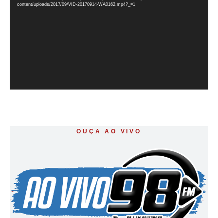
vídeo
content/uploads/2017/09/VID-20170914-WA0162.mp4?_=1
OUÇA AO VIVO