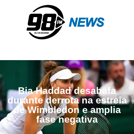
Bia Haddad desabafa
durante derrota na estreia
de Wimbledon e amplia
fase negativa