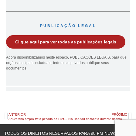
PUBLICAÇÃO LEGAL
Clique aqui para ver todas as publicações legais
Agora disponibilizamos neste espaço, PUBLICAÇÕES LEGAIS, para que
órgãos mucipais, estaduais, federais e privados publique seus
documentos.
ANTERIOR
PRÓXIMO
Apucarana amplia frota pesada da Prefeitura em 240% em 18 meses
Bia Haddad desabafa durante derrota na estreia de Wimbledon e amplia fase negativa
TODOS OS DIREITOS RESERVADOS PARA 98 FM NEWS © 2023