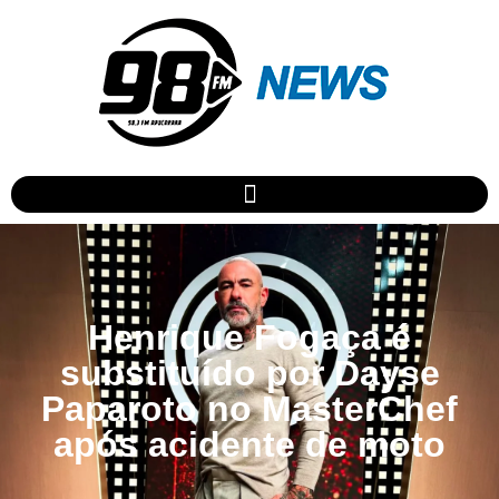
Henrique Fogaça é
substituído por Dayse
Paparoto no MasterChef
após acidente de moto