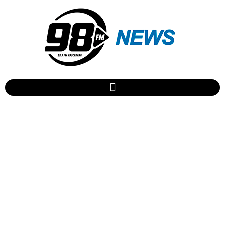
Com gol de pênalti de
Cristiano Ronaldo, Portugal
vira sobre a Croácia e
avança na Copa