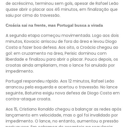
de acréscimo, terminou sem gols, apesar de Rafael Leão
quase abrir o placar aos 46 minutos, em finalização que
saiu por cima do travessão.
Croácia sai na frente, mas Portugal busca a virada
A segunda etapa começou movimentada. Logo aos dois
minutos, Kovacic arriscou de fora da área e levou Diogo
Costa a fazer boa defesa. Aos oito, a Croácia chegou ao
gol: em cruzamento na área, Perisic dominou com
liberdade e finalizou para abrir o placar. Pouco depois, os
croatas ainda ampliariam, mas o lance foi anulado por
impedimento.
Portugal respondeu rápido. Aos 12 minutos, Rafael Leão
arrancou pela esquerda e acertou o travessão. No lance
seguinte, Baturina exigiu nova defesa de Diogo Costa em
contra-ataque croata.
Aos 15, Cristiano Ronaldo chegou a balançar as redes após
lançamento em velocidade, mas o gol foi invalidado por
impedimento. O lance, no entanto, aumentou a pressão
portuguesa. Em cobrança de escanteio na sequência,