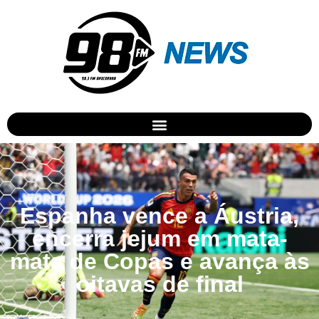
Espanha vence a Áustria,
encerra jejum em mata-
mata de Copas e avança às
oitavas de final