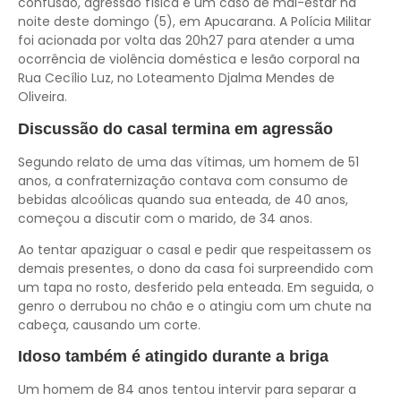
confusão, agressão física e um caso de mal-estar na
noite deste domingo (5), em Apucarana. A Polícia Militar
foi acionada por volta das 20h27 para atender a uma
ocorrência de violência doméstica e lesão corporal na
Rua Cecílio Luz, no Loteamento Djalma Mendes de
Oliveira.
Discussão do casal termina em agressão
Segundo relato de uma das vítimas, um homem de 51
anos, a confraternização contava com consumo de
bebidas alcoólicas quando sua enteada, de 40 anos,
começou a discutir com o marido, de 34 anos.
Ao tentar apaziguar o casal e pedir que respeitassem os
demais presentes, o dono da casa foi surpreendido com
um tapa no rosto, desferido pela enteada. Em seguida, o
genro o derrubou no chão e o atingiu com um chute na
cabeça, causando um corte.
Idoso também é atingido durante a briga
Um homem de 84 anos tentou intervir para separar a