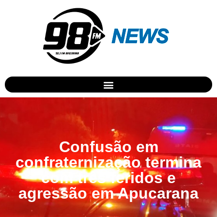
Confusão em
confraternização termina
com três feridos e
agressão em Apucarana