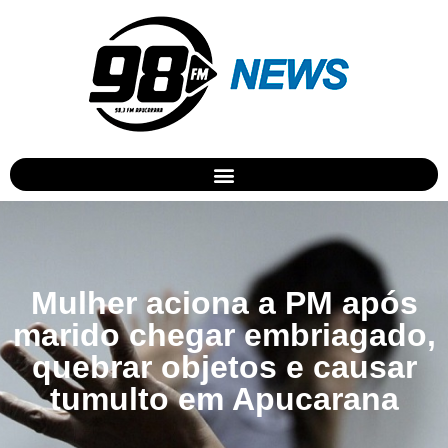
Mulher aciona a PM após
marido chegar embriagado,
quebrar objetos e causar
tumulto em Apucarana