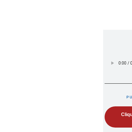
P
Cliq