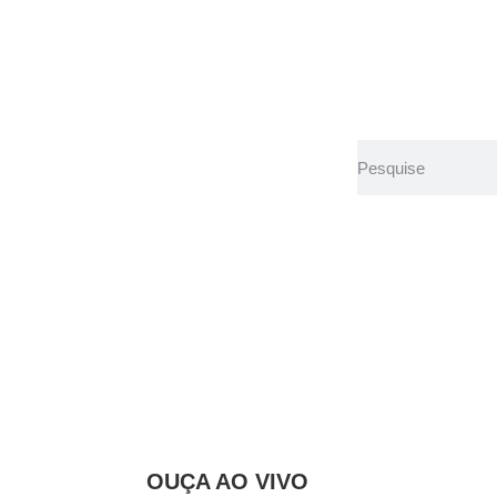
aposta para elev
ução
OUÇA AO VIVO