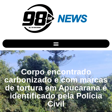
Corpo encontrado
carbonizado e com marcas
de tortura em Apucarana é
identificado pela Polícia
Civil