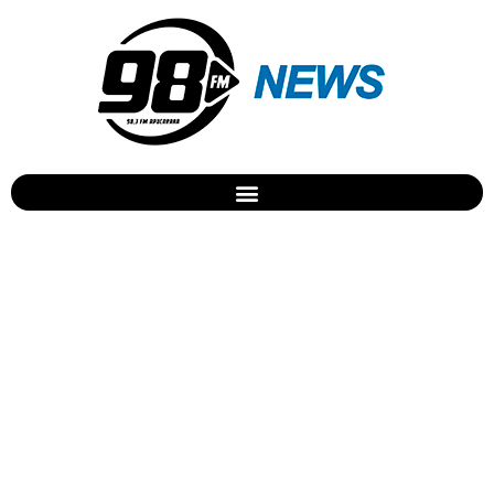
Duas mulheres foram
agredidas em Apucarana