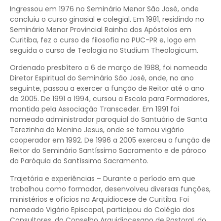
Ingressou em 1976 no Seminário Menor São José, onde
concluiu o curso ginasial e colegial. Em 1981, residindo no
Seminário Menor Provincial Rainha dos Apóstolos em
Curitiba, fez o curso de filosofia na PUC-PR e, logo em
seguida o curso de Teologia no Studium Theologicum.
Ordenado presbítero a 6 de março de 1988, foi nomeado
Diretor Espiritual do Seminário São José, onde, no ano
seguinte, passou a exercer a função de Reitor até o ano
de 2005. De 1991 a 1994, cursou a Escola para Formadores,
mantida pela Associação Transceder. Em 1991 foi
nomeado administrador paroquial do Santuário de Santa
Terezinha do Menino Jesus, onde se tornou vigário
cooperador em 1992. De 1996 a 2005 exerceu a função de
Reitor do Seminário Santíssimo Sacramento e de pároco
da Paróquia do Santíssimo Sacramento.
Trajetória e experiências – Durante o período em que
trabalhou como formador, desenvolveu diversas funções,
ministérios e ofícios na Arquidiocese de Curitiba. Foi
nomeado Vigário Episcopal, participou do Colégio dos
Consultores, do Conselho Arquidiocesano de Pastoral, do