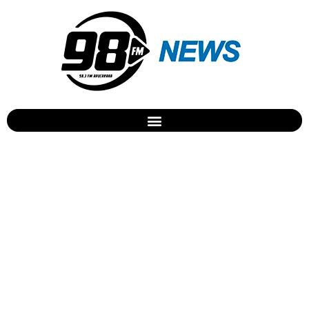
Papa nomeia Dom Celso
para diocese de São José
dos Pinhais