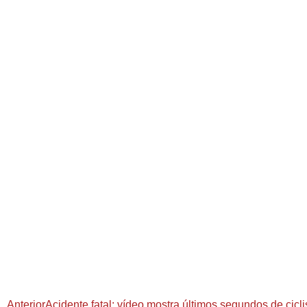
Anterior
Acidente fatal: vídeo mostra últimos segundos de cicli