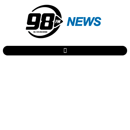
EDUCAÇÃO: Loja Maçônica
XV de Novembro premia
alunos destaque de
Apucarana