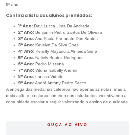
9º ano.
Confira a lista dos alunos premiados:
1º Ano:
Davi Lucca Lima De Andrade
2º Ano:
Benjamin Pietro Santos De Oliveira
3º Ano:
Ana Paula Fortunato Dos Santos
3º Ano:
Kevelyn Da Silva Goes
4º Ano:
Kemilly Mayandra Almeida Sene
5º Ano:
Natiely Beatriz Rodrigues
6º Ano:
Pedro Missena
7º Ano:
Vitória Isabelly Andrini
8º Ano:
Larissa Vidotto
9º Ano:
André Antony Pedro Secco
A entrega das medalhas celebrou não apenas as notas, mas a
dedicação e o esforço contínuo dos estudantes, incentivando a
comunidade escolar a seguir valorizando o ensino de qualidade.
OUÇA AO VIVO