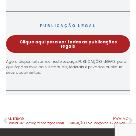
PUBLICAÇÃO LEGAL
Clique aqui para ver todas as publicações
legais
Agora disponibilizamos neste espaço, PUBLICAÇÕES LEGAIS, para
que órgãos mucipais, estaduais, federais e privados publique
seus documentos.
ANTERIOR
PRÓXIMO
Polícia Civil deflagra operação contra organização criminosa acusada de furtar gado no Vale do Ivaí
EDUCAÇÃO: Loja Maçônica XV de Novembro premia alunos destaque de Apucarana