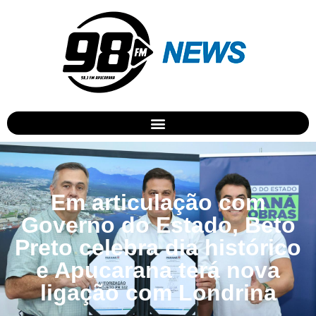
Em articulação com
Governo do Estado, Beto
Preto celebra dia histórico
e Apucarana terá nova
ligação com Londrina