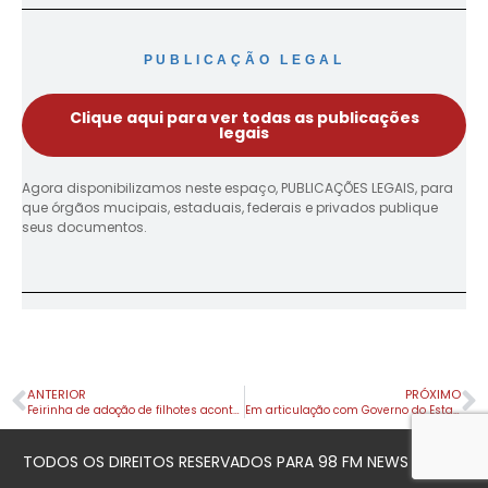
PUBLICAÇÃO LEGAL
Clique aqui para ver todas as publicações
legais
Agora disponibilizamos neste espaço, PUBLICAÇÕES LEGAIS, para
que órgãos mucipais, estaduais, federais e privados publique
seus documentos.
ANTERIOR
PRÓXIMO
Feirinha de adoção de filhotes acontece neste sábado em Apucarana
Em articulação com Governo do Estado, Beto Preto celebra dia histórico e Apucarana terá nova ligação com Londrina
TODOS OS DIREITOS RESERVADOS PARA 98 FM NEWS © 2023