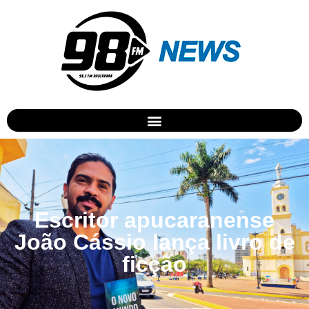
Escritor apucaranense
João Cássio lança livro de
ficção