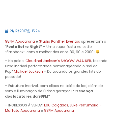
21/12/2017
15:24
98FM Apucarana
e
Studio Panther Eventos
apresentam a
“
Festa Retro Night”
– Uma super festa no estilo
“flashback”, com o melhor dos anos 80, 90 e 2000!
– No palco:
Claudinei Jackson’s SHOOW WAALKER
, fazendo
uma incrível performance homenageando o “Rei do
Pop”
Michael Jackson
+ DJ tocando os grandes hits do
passado!
– Estrutura incrível, com clipes no telão de led, além de
som e iluminação de última geração!
*Presença
dos locutores da 98FM*
– INGRESSOS À VENDA:
Edu Calçados
,
Luxe Perfumaria –
Muffato Apucarana
e
98FM Apucarana