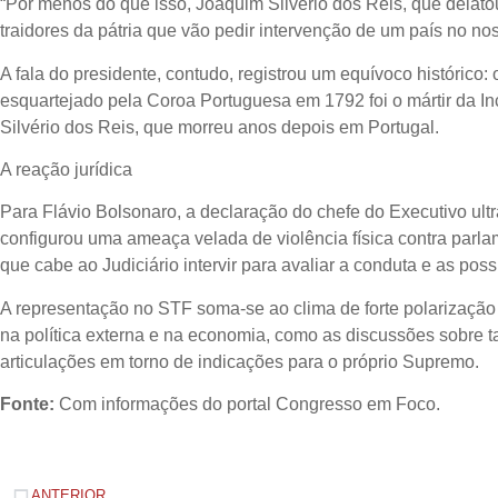
“Por menos do que isso, Joaquim Silvério dos Reis, que delato
traidores da pátria que vão pedir intervenção de um país no n
A fala do presidente, contudo, registrou um equívoco histórico
esquartejado pela Coroa Portuguesa em 1792 foi o mártir da Inc
Silvério dos Reis, que morreu anos depois em Portugal.
A reação jurídica
Para Flávio Bolsonaro, a declaração do chefe do Executivo ultr
configurou uma ameaça velada de violência física contra parl
que cabe ao Judiciário intervir para avaliar a conduta e as poss
A representação no STF soma-se ao clima de forte polarização
na política externa e na economia, como as discussões sobre t
articulações em torno de indicações para o próprio Supremo.
Fonte:
Com informações do portal Congresso em Foco.
ANTERIOR