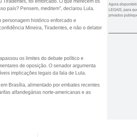
u Tiradentes, foi enforcado. O que merecem os
Agora disponibi
osso país? Pensem, meditem”, declarou Lula.
LEGAIS, para que
privados publiq
: o personagem histórico enforcado e
onfidência Mineira, Tiradentes, e não o delator
apassou os limites do debate político e
amentares de oposição. O senador argumenta
íveis implicações legais da fala de Lula.
 em Brasília, alimentado por embates recentes
arifas alfandegárias norte-americanas e as