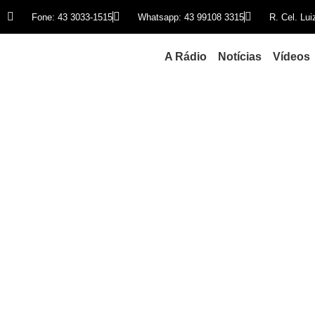
Fone: 43 3033-1515
Whatsapp: 43 99108 3315
R. Cel. Lu
A Rádio
Notícias
Vídeos
Flávio Bolsonaro acion