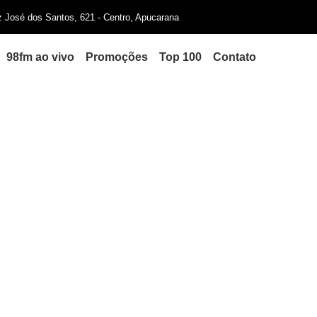
iz José dos Santos, 621 - Centro, Apucarana
98fm ao vivo
Promoções
Top 100
Contato
a STF contra Lula após decla
“enforcamento”