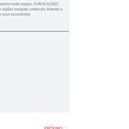
lizamos neste espaço, PUBLICAÇÕES
 órgãos mucipais, estaduais, federais e
ue seus documentos.
PRÓXIMO