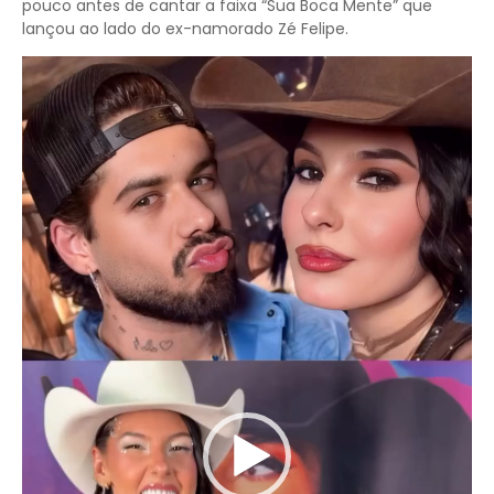
pouco antes de cantar a faixa “Sua Boca Mente” que
lançou ao lado do ex-namorado Zé Felipe.
Tocador
de
vídeo