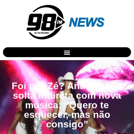
Foi pro Zé? Ana Castela
solta indireta com nova
música: “Quero te
esquecer, mas não
consigo”