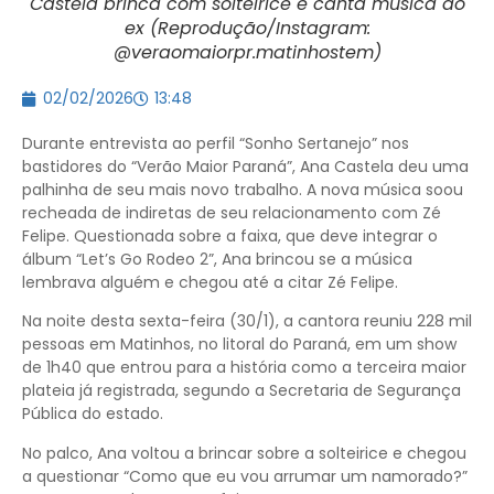
Castela brinca com solteirice e canta música do
ex (Reprodução/Instagram:
@veraomaiorpr.matinhostem)
02/02/2026
13:48
Durante entrevista ao perfil “Sonho Sertanejo” nos
bastidores do “Verão Maior Paraná”, Ana Castela deu uma
palhinha de seu mais novo trabalho. A nova música soou
recheada de indiretas de seu relacionamento com Zé
Felipe. Questionada sobre a faixa, que deve integrar o
álbum “Let’s Go Rodeo 2”, Ana brincou se a música
lembrava alguém e chegou até a citar Zé Felipe.
Na noite desta sexta-feira (30/1), a cantora reuniu 228 mil
pessoas em Matinhos, no litoral do Paraná, em um show
de 1h40 que entrou para a história como a terceira maior
plateia já registrada, segundo a Secretaria de Segurança
Pública do estado.
No palco, Ana voltou a brincar sobre a solteirice e chegou
a questionar “Como que eu vou arrumar um namorado?”