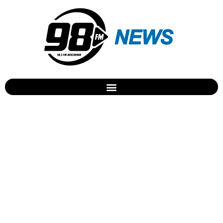
Futsal de Apucarana
enfrenta finalista do
Paranaense