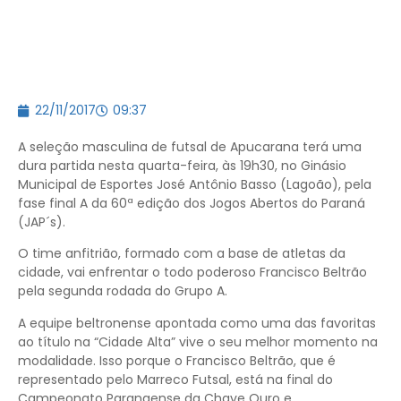
22/11/2017
09:37
A seleção masculina de futsal de Apucarana terá uma
dura partida nesta quarta-feira, às 19h30, no Ginásio
Municipal de Esportes José Antônio Basso (Lagoão), pela
fase final A da 60ª edição dos Jogos Abertos do Paraná
(JAP´s).
O time anfitrião, formado com a base de atletas da
cidade, vai enfrentar o todo poderoso Francisco Beltrão
pela segunda rodada do Grupo A.
A equipe beltronense apontada como uma das favoritas
ao título na “Cidade Alta” vive o seu melhor momento na
modalidade. Isso porque o Francisco Beltrão, que é
representado pelo Marreco Futsal, está na final do
Campeonato Paranaense da Chave Ouro e