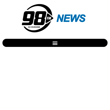
PM apreende maconha no
JD. Trabalhista